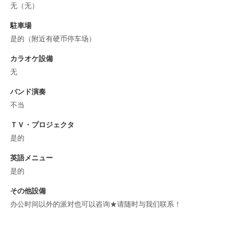
无（无）
駐車場
是的（附近有硬币停车场）
カラオケ設備
无
バンド演奏
不当
ＴＶ・プロジェクタ
是的
英語メニュー
是的
その他設備
办公时间以外的派对也可以咨询★请随时与我们联系！