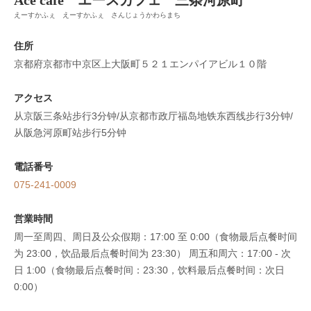
Ace cafe エースカフェ 三条河原町
えーすかふぇ えーすかふぇ さんじょうかわらまち
Ace cafe エースカフェ 三条河原町
京都府京都市中京区上大阪町５２１エンパイアビル１０階
住所
https://acecafe.owst.jp/
京都府京都市中京区上大阪町５２１エンパイアビル１０階
お店情報をコピー
アクセス
从京阪三条站步行3分钟/从京都市政厅福岛地铁东西线步行3分钟/
从阪急河原町站步行5分钟
電話番号
閉じる
075-241-0009
営業時間
周一至周四、周日及公众假期：17:00 至 0:00（食物最后点餐时间
为 23:00，饮品最后点餐时间为 23:30） 周五和周六：17:00 - 次
日 1:00（食物最后点餐时间：23:30，饮料最后点餐时间：次日
0:00）