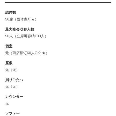
総席数
50席（团体也可★）
最大宴会収容人数
50人（立席可容纳100人）
個室
无（商店预订60人OK~★）
座敷
无（无）
掘りごたつ
无（无）
カウンター
无
ソファー