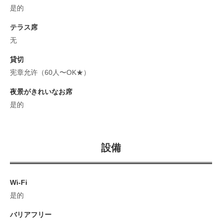
是的
テラス席
无
貸切
宪章允许（60人〜OK★）
夜景がきれいなお席
是的
設備
Wi-Fi
是的
バリアフリー