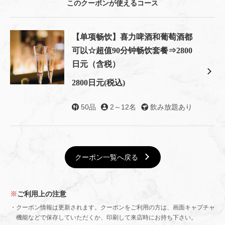
このクーポンが使えるコース
【单项畅饮】喜力啤酒和葡萄酒都
可以☆超值90分钟畅饮套餐⇒2800
日元（含税）
2800日元
(税込)
50品
2～12名
飲み放題あり
クーポン一覧へ戻る
この店舗情報をシェアする
用惊喜留言盘和甜点庆祝您的生日吧！ | Ace cafe エースカ
ご利用上の注意
フェ 三条河原町
京都府京都市中京区上大阪町５２１エンパイアビル１０階
クーポン情報は更新されます。クーポンをご利用の方は、画面キャプチャ
機能などで保存していただくか、印刷して来店時にお持ち下さい。
https://acecafe.owst.jp/coupons/59547804