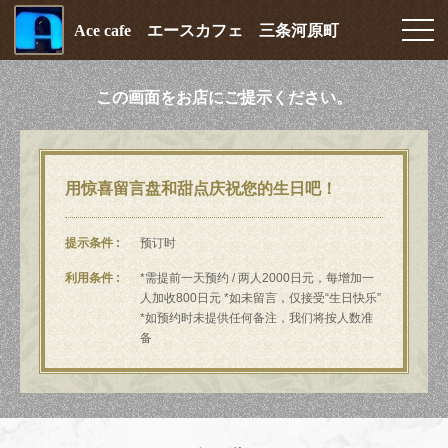
Ace cafe エースカフェ 三条河原町
この画面をお店にご提示ください。
用惊喜留言盘和甜点庆祝您的生日吧！
提示条件
预订时
利用条件
*需提前一天预约 / 两人2000日元，每增加一
人加收800日元 *如未留言，仅接受“生日快乐”
*如预约时未提供任何备注，我们将按人数准
备