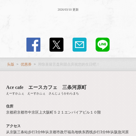
2026/03/10 更新
お店情報をコピー
閉じる
头版
优惠券
用惊喜留言盘和甜点庆祝您的生日吧！
Ace cafe エースカフェ 三条河原町
えーすかふぇ えーすかふぇ さんじょうかわらまち
住所
京都府京都市中京区上大阪町５２１エンパイアビル１０階
アクセス
从京阪三条站步行3分钟/从京都市政厅福岛地铁东西线步行3分钟/从阪急河原