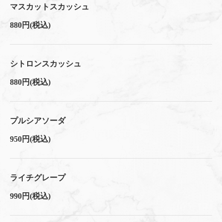
マスカットスカッシュ
880円
(税込)
この店舗情報をシェアする
ドリンク | Ace cafe エースカフェ 三条河原町
シトロンスカッシュ
京都府京都市中京区上大阪町５２１エンパイアビル１０階
https://acecafe.owst.jp/drinks
880円
(税込)
お店情報をコピー
プルシアソーダ
950円
(税込)
閉じる
ライチグレープ
990円
(税込)