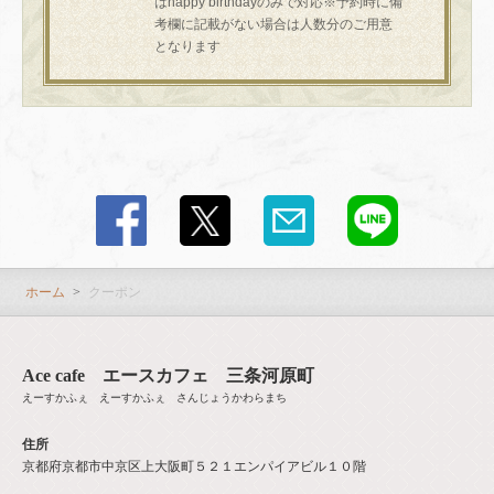
はhappy birthdayのみで対応※予約時に備
考欄に記載がない場合は人数分のご用意
となります
この店舗情報をシェアする
クーポン | Ace cafe エースカフェ 三条河原町
京都府京都市中京区上大阪町５２１エンパイアビル１０階
https://acecafe.owst.jp/coupons
お店情報をコピー
ホーム
クーポン
Ace cafe エースカフェ 三条河原町
えーすかふぇ えーすかふぇ さんじょうかわらまち
閉じる
住所
京都府京都市中京区上大阪町５２１エンパイアビル１０階