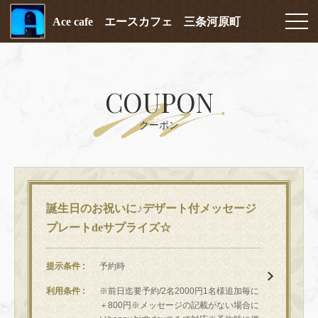
Ace cafe エースカフェ 三条河原町
COUPON
クーポン
誕生日のお祝いに♪デザート付メッセージ
プレートdeサプライズ☆
提示条件
予約時
利用条件
※前日迄要予約/2名2000円1名様追加毎に
＋800円※メッセージの記載がない場合に