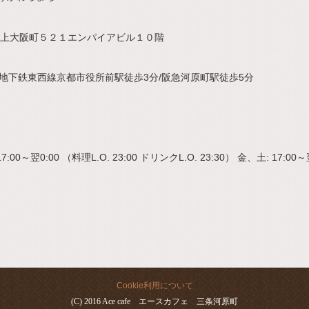
上大阪町５２１エンパイアビル１０階
/地下鉄東西線京都市役所前駅徒歩3分/阪急河原町駅徒歩5分
0～翌0:00 （料理L.O. 23:00 ドリンクL.O. 23:30） 金、土: 17:00～翌
Cookie利用について
(C) 2016 Ace cafe エースカフェ 三条河原町