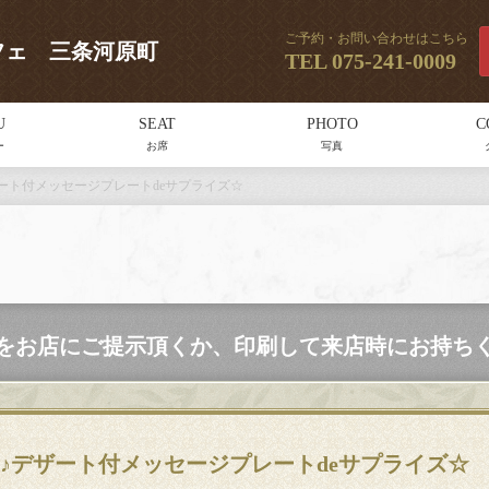
ご予約・お問い合わせはこちら
スカフェ 三条河原町
TEL
075-241-0009
U
SEAT
PHOTO
C
ー
お席
写真
ート付メッセージプレートdeサプライズ☆
をお店にご提示頂くか、印刷して来店時にお持ち
♪デザート付メッセージプレートdeサプライズ☆