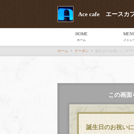
Ace cafe エー
HOME
MEN
ホーム
メニュ
ホーム
クーポン
誕生日のお祝いに♪デザ
この画面
誕生日のお祝いに