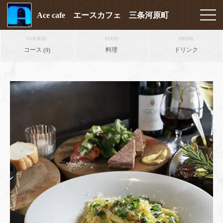
Ace cafe エースカフェ 三条河原町
COURSE
FOOD
DRINK
コース
料理
ドリンク
(9)