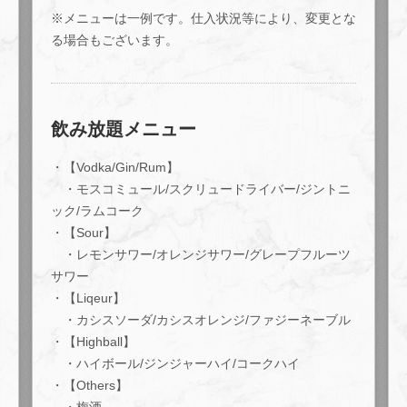
※メニューは一例です。仕入状況等により、変更とな
る場合もございます。
この店舗情報をシェアする
飲み放題メニュー
・【Vodka/Gin/Rum】
贅沢★【宴会 ベーシックプラン！】ボリューム満点♪お料
理7品と飲み放題90分！ | Ace cafe エースカフェ 三条河
・モスコミュール/スクリュードライバー/ジントニ
原町
ック/ラムコーク
京都府京都市中京区上大阪町５２１エンパイアビル１０階
・【Sour】
https://acecafe.owst.jp/courses/63724376
・レモンサワー/オレンジサワー/グレープフルーツ
サワー
お店情報をコピー
・【Liqeur】
・カシスソーダ/カシスオレンジ/ファジーネーブル
・【Highball】
・ハイボール/ジンジャーハイ/コークハイ
・【Others】