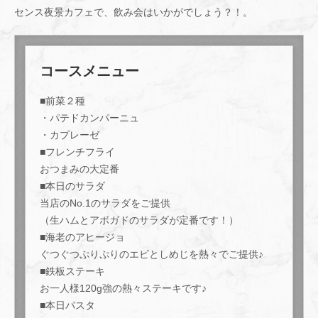
センス夜景カフェで、飲み会はいかがでしょう？！。
コースメニュー
■前菜２種
・パテドカンパーニュ
・カプレーゼ
■フレンチフライ
おつまみの大定番
■本日のサラダ
当店のNo.1のサラダをご提供
（生ハムとアボガドのサラダが定番です！）
■海老のアヒージョ
ぐつぐつぷりぷりのエビとしめじを熱々でご提供♪
■鉄板ステーキ
お一人様120g強の熱々ステーキです♪
■本日パスタ