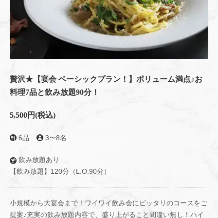
贅沢★【宴会 ベーシックプラン！】ボリューム満点♪お
料理7品と飲み放題90分！
5,500円
(税込)
6品
3〜8名
飲み放題あり
【飲み放題】120分（L.O.90分）
小規模から大宴会まで！ワイワイ飲み会にピッタリのコースをご
提案♪充実の飲み放題内容で、盛り上がること間違い無し！ハイ