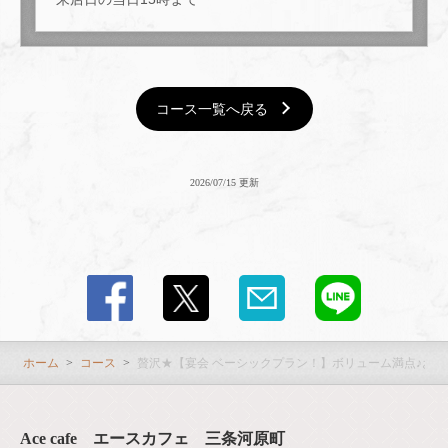
コース一覧へ戻る
2026/07/15 更新
ホーム
コース
贅沢★【宴会 ベーシックプラン！】ボリューム満点♪お料
Ace cafe エースカフェ 三条河原町