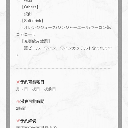
・梅酒
閉じる
・【Others】
・焼酎
・【Soft drink】
・オレンジジュース/ジンジャーエール/ウーロン茶/
コカコーラ
・【充実飲み放題】
・瓶ビール、ワイン、ワインカクテルも含まれます
♪
予約可能曜日
月～日・祝日・祝前日
滞在可能時間
2時間
予約締切
来店日の当日15時まで