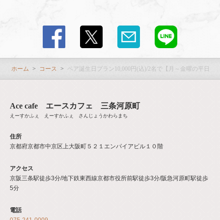
ホーム
コース
ペア誕生日プラン10,000円(込)/2名で【月～金曜の平日限
Ace cafe エースカフェ 三条河原町
えーすかふぇ えーすかふぇ さんじょうかわらまち
住所
京都府京都市中京区上大阪町５２１エンパイアビル１０階
アクセス
京阪三条駅徒歩3分/地下鉄東西線京都市役所前駅徒歩3分/阪急河原町駅徒歩
5分
電話