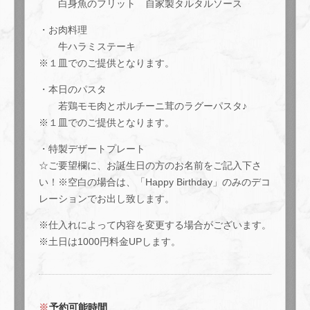
白身魚のフリット 自家製タルタルソース
この店舗情報をシェアする
・お肉料理
牛ハラミステーキ
ペア誕生日プラン10,000円(込)/2名で【月～金曜の平日限
※１皿でのご提供となります。
定】 | Ace cafe エースカフェ 三条河原町
・本日のパスタ
京都府京都市中京区上大阪町５２１エンパイアビル１０階
若鶏モモ肉とポルチーニ茸のラグーパスタ♪
https://acecafe.owst.jp/courses/63724373
※１皿でのご提供となります。
お店情報をコピー
・特製デザートプレート
☆ご要望欄に、お誕生日の方のお名前をご記入下さ
い！※空白の場合は、「Happy Birthday」のみのデコ
レーションでお出し致します。
※仕入れによって内容を変更する場合がございます。
閉じる
※土日は1000円料金UPします。
予約可能時間