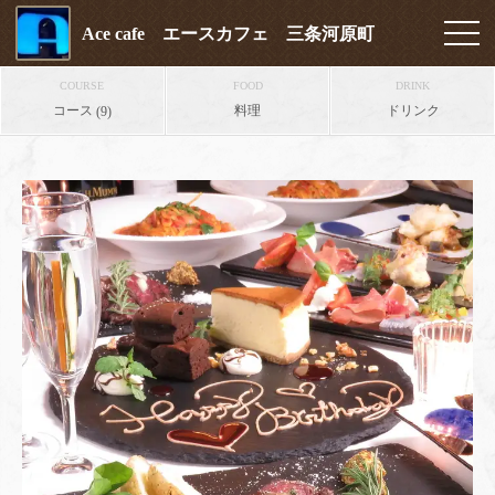
Ace cafe エースカフェ 三条河原町
COURSE
FOOD
DRINK
コース
料理
ドリンク
(9)