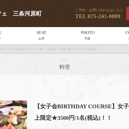
ご予約・お問い合わせはこちら
スカフェ 三条河原町
TEL
075-241-0009
U
SEAT
PHOTO
C
ー
お席
写真
OURSE】女子会誕生日コース★３名様以上限定★3500円/1名(税込)！！
FOOD
料理
【女子会BIRTHDAY COURSE
上限定★3500円/1名(税込)！！