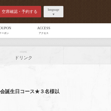
language
空席確認・予約する
OUPON
ACCESS
クーポン
アクセス
DRINK
ドリンク
】女子会誕生日コース★３名様以