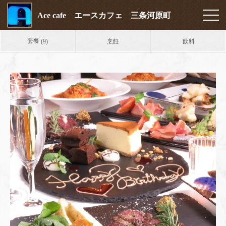
Ace cafe エースカフェ 三条河原町
套餐
烹飪
飲料
(9)