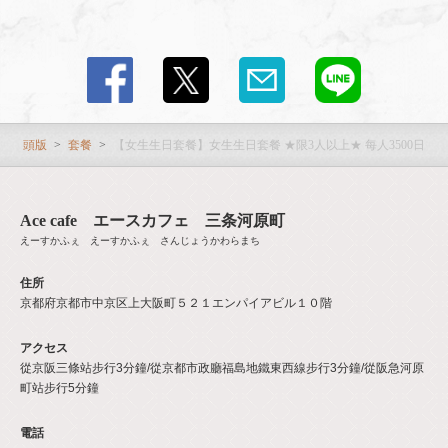
頭版
套餐
【女生生日套餐】女生生日套餐 ★限3人以上★ 每人3500日元
Ace cafe エースカフェ 三条河原町
えーすかふぇ えーすかふぇ さんじょうかわらまち
住所
京都府京都市中京区上大阪町５２１エンパイアビル１０階
アクセス
從京阪三條站步行3分鐘/從京都市政廳福島地鐵​​東西線步行3分鐘/從阪急河原
町站步行5分鐘
電話