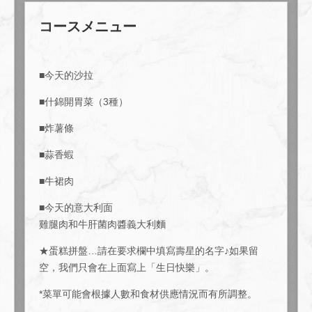
コースメニュー
■今天的沙拉
■什錦開胃菜（3種）
■炸薯條
■蒜香蝦
■牛裙肉
この店舗情報をシェアする
■今天的意大利面
雞腿肉和牛肝菌肉醬義大利麵
【女生生日套餐】女生生日套餐 ★限3人以上★ 每人3500日
元（含稅）！ ！ | Ace cafe エースカフェ 三条河原町
★蛋糕拼盤…請在要求欄中填寫壽星的名字♪如果留
京都府京都市中京区上大阪町５２１エンパイアビル１０階
空，我們只會在上面寫上「生日快樂」。
https://acecafe.owst.jp/courses/63724372
*菜單可能會根據人數和食材供應情況而有所調整。