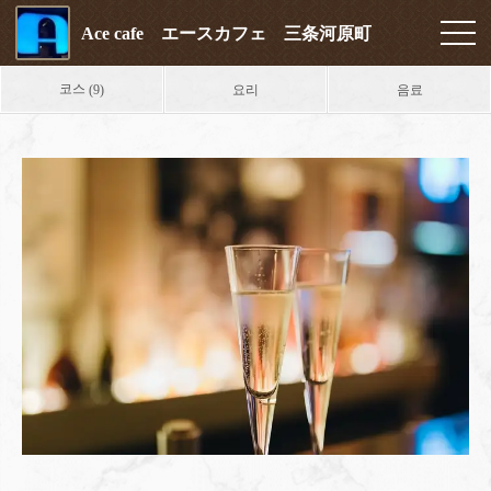
Ace cafe エースカフェ 三条河原町
코스
요리
음료
(9)