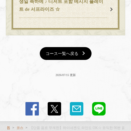
생일 축하에 ♪ 디저트 포함 메시지 플레이
트 de 서프라이즈 ☆
コース一覧へ戻る
2026/07/15 更新
톱
코스
【단품 음료 무제한】하이네켄도 와인도 OK☆ 유익한 90분 음료 무