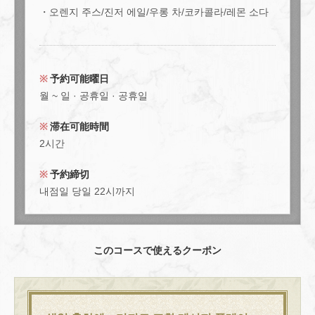
【단품 음료 무제한】하이네켄도 와인도 OK☆ 유익한 90분
・오렌지 주스/진저 에일/우롱 차/코카콜라/레몬 소다
음료 무제한 플랜⇒2800엔(부가세 포함) | Ace cafe エース
カフェ 三条河原町
京都府京都市中京区上大阪町５２１エンパイアビル１０階
https://acecafe.owst.jp/courses/63724379
予約可能曜日
월 ~ 일 · 공휴일 · 공휴일
お店情報をコピー
滞在可能時間
2시간
予約締切
내점일 당일 22시까지
閉じる
このコースで使えるクーポン