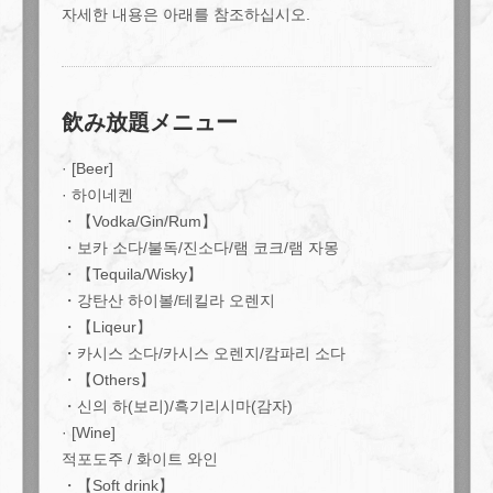
자세한 내용은 아래를 참조하십시오.
飲み放題メニュー
· [Beer]
· 하이네켄
・【Vodka/Gin/Rum】
・보카 소다/불독/진소다/램 코크/램 자몽
・【Tequila/Wisky】
・강탄산 하이볼/테킬라 오렌지
・【Liqeur】
・카시스 소다/카시스 오렌지/캄파리 소다
・【Others】
・신의 하(보리)/흑기리시마(감자)
· [Wine]
この店舗情報をシェアする
적포도주 / 화이트 와인
・【Soft drink】