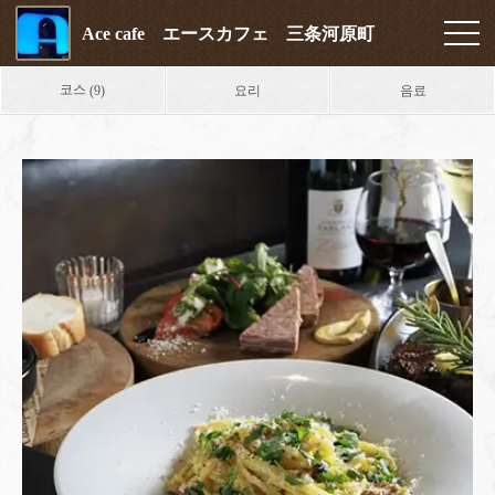
Ace cafe エースカフェ 三条河原町
코스
요리
음료
(9)