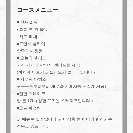
コースメニュー
■ 전채 2 종
· 퍼티 드 칸 빠뉴
· 카프 레세
■프렌치 플라이
안주의 대정평
■ 오늘의 샐러드
저희 가게의 No.1의 샐러드를 제공
(생햄과 아보가도 샐러드가 클래식입니다!)
■ 새우의 아히조
구구구쯔뿌리뿌리 새우와 시메지를 뜨겁게 제공♪
■철판 스테이크
한 분 120g 강한 뜨거운 스테이크입니다 ♪
■오늘 파스타
※ 메뉴는 일례입니다.구매 상황 등에 따라 변경되는
경우도 있습니다.