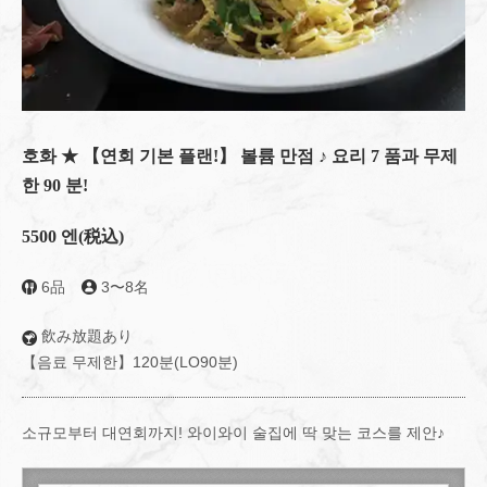
호화 ★ 【연회 기본 플랜!】 볼륨 만점 ♪ 요리 7 품과 무제
한 90 분!
5500 엔
(税込)
6品
3〜8名
飲み放題あり
【음료 무제한】120분(LO90분)
소규모부터 대연회까지! 와이와이 술집에 딱 맞는 코스를 제안♪