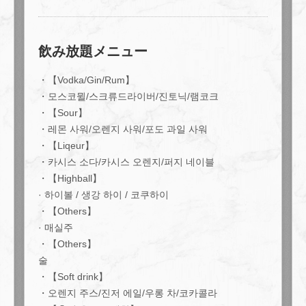
飲み放題メニュー
この店舗情報をシェアする
・【Vodka/Gin/Rum】
호화 ★ 【연회 기본 플랜!】 볼륨 만점 ♪ 요리 7 품과 무제한
・모스코뮐/스크류드라이버/진토닉/램코크
90 분! | Ace cafe エースカフェ 三条河原町
・【Sour】
京都府京都市中京区上大阪町５２１エンパイアビル１０階
・레몬 사워/오렌지 사워/포도 과일 사워
https://acecafe.owst.jp/courses/63724376
・【Liqeur】
・카시스 소다/카시스 오렌지/퍼지 네이블
お店情報をコピー
・【Highball】
· 하이볼 / 생강 하이 / 코쿠하이
・【Others】
· 매실주
・【Others】
술
閉じる
・【Soft drink】
・오렌지 주스/진저 에일/우롱 차/코카콜라