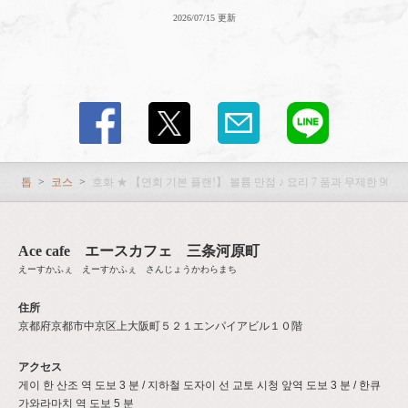
2026/07/15 更新
톱
코스
호화 ★ 【연회 기본 플랜!】 볼륨 만점 ♪ 요리 7 품과 무제한 90 분!
Ace cafe エースカフェ 三条河原町
えーすかふぇ えーすかふぇ さんじょうかわらまち
住所
京都府京都市中京区上大阪町５２１エンパイアビル１０階
アクセス
게이 한 산조 역 도보 3 분 / 지하철 도자이 선 교토 시청 앞역 도보 3 분 / 한큐
가와라마치 역 도보 5 분