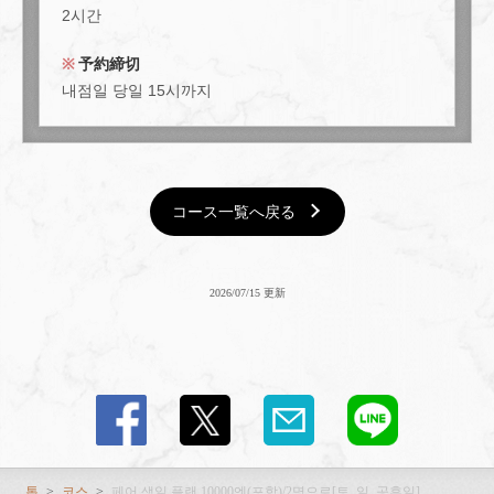
2시간
予約締切
내점일 당일 15시까지
コース一覧へ戻る
2026/07/15 更新
톱
코스
페어 생일 플랜 10000엔(포함)/2명으로[토, 일, 공휴일]