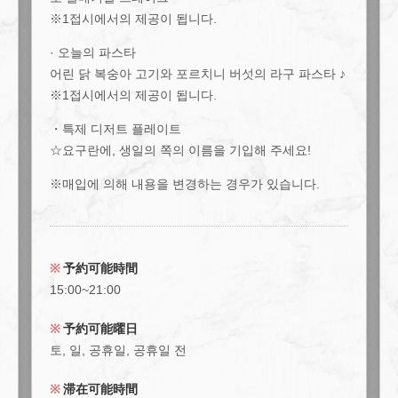
※1접시에서의 제공이 됩니다.
페어 생일 플랜 10000엔(포함)/2명으로[토, 일, 공휴일] | Ace
cafe エースカフェ 三条河原町
· 오늘의 파스타
京都府京都市中京区上大阪町５２１エンパイアビル１０階
어린 닭 복숭아 고기와 포르치니 버섯의 라구 파스타 ♪
https://acecafe.owst.jp/courses/187409550
※1접시에서의 제공이 됩니다.
・특제 디저트 플레이트
お店情報をコピー
☆요구란에, 생일의 쪽의 이름을 기입해 주세요!
※매입에 의해 내용을 변경하는 경우가 있습니다.
閉じる
予約可能時間
15:00~21:00
予約可能曜日
토, 일, 공휴일, 공휴일 전
滞在可能時間