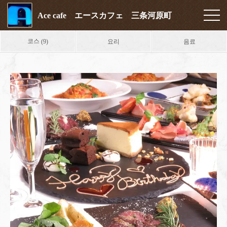
Ace cafe エースカフェ 三条河原町
코스
요리
음료
(9)