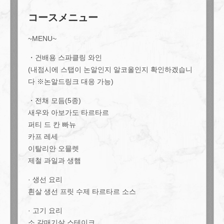
コースメニュー
~MENU~
・건배용 스파클링 와인
(내점시에 스탭이 논알인지 알코올인지 확인하겠습니
다 ※논알드링크 대응 가능)
・전채 모듬(5종)
새우와 아보가도 타르타르
퍼티 드 칸 빠뉴
카프 레세
이탈리안 오믈렛
제철 과일과 생햄
· 생선 요리
흰살 생선 프릿 수제 타르타르 소스
· 고기 요리
この店舗情報をシェアする
소 갈매기살 스테이크